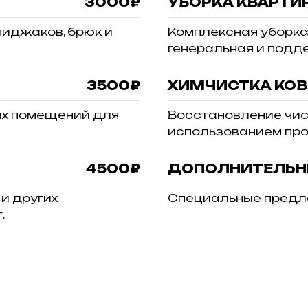
3000₽
УБОРКА КВАРТИ
пиджаков, брюк и
Комплексная уборка
генеральная и под
3500₽
ХИМЧИСТКА КО
х помещений для
Восстановление чис
использованием пр
4500₽
ДОПОЛНИТЕЛЬН
 и других
Специальные предло
.